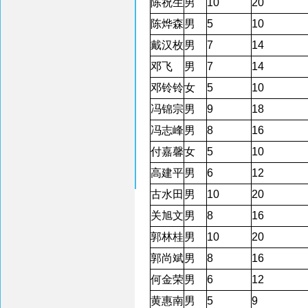
陈祝生
男
10
20
陈烨森
男
5
10
戴汉枚
男
7
14
邓飞
男
7
14
邓铃铃
女
5
10
冯锦宗
男
9
18
冯志峰
男
8
16
付嘉馨
女
5
10
高建平
男
6
12
古水田
男
10
20
关旭文
男
8
16
郭林桂
男
10
20
郭尚斌
男
8
16
何金荣
男
6
12
黄惠南
男
5
9