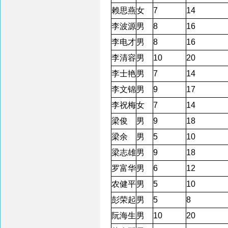
赖思燕
女
7
14
李波源
男
8
16
李电才
男
8
16
李清容
男
10
20
李士艳
男
7
14
李文锦
男
9
17
李祝梅
女
7
14
梁俊
男
9
18
梁余
男
5
10
梁志雄
男
9
18
罗富华
男
6
12
农健平
男
5
10
彭荣起
男
5
8
阮海生
男
10
20