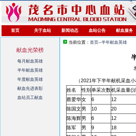
首页
关于血站
新闻动态
血站公告
献血服务
当前位置：
首页
--
半年献血英雄
献血光荣榜
每月献血英雄
半年献血英雄
年度献血英雄
（2021年下半年献机采血
献血先进表彰
姓名
性别
单采次数
机采血量(治
血站员工献血
蔡爱华
女
6
12
陈国文
男
10
20
陈海辉
男
6
12
陈军
男
9
18