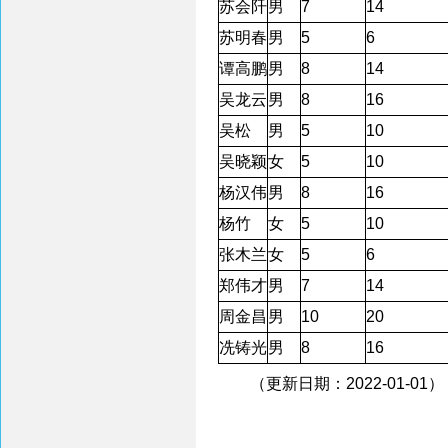
苏会阡
男
7
14
苏明春
男
5
6
谭高鹏
男
8
14
吴龙云
男
8
16
吴松
男
5
10
吴晓颖
女
5
10
杨汉伟
男
8
16
杨竹
女
5
10
张木兰
女
5
6
郑伟才
男
7
14
周金昌
男
10
20
冼铸光
男
8
16
（更新日期：2022-01-01）