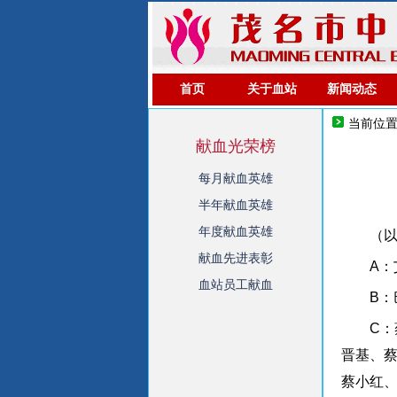
首页
关于血站
新闻动态
当前位
献血光荣榜
每月献血英雄
半年献血英雄
年度献血英雄
（
献血先进表彰
A：
血站员工献血
B
C
晋基、
蔡小红