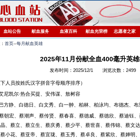
血站公告
献血服务
血液百科
献血光荣榜
志愿者之家
置：
首页
--
每月献血英雄
2025年11月份献全血400毫升英
发布时间：2025/12/1 浏览次数：2499
以下人员按姓氏汉字拼音字母顺序排序）
艾尼凯尔·热合买提、安伟谋、敖树容
：巴方静、白德日、白文秀、白一翀、柏林、柏泳均、布德杰、布
：蔡朝宏、蔡潮声、蔡传贤、蔡春喜、蔡德威、蔡德欣、蔡迪钰、
蔡晶、蔡立、蔡立生、蔡庆勇、蔡少平、蔡世喜、蔡伟锦、蔡文
、蔡小花、蔡亚帝、蔡宜珑、蔡玉秀、蔡卓良、蔡紫欣、蔡婵明