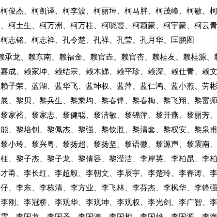
、柯俊杰、柯凯译、柯李波、柯丽坤、柯马胖、柯茂峰、柯敏、
松、柯土生、柯万洲、柯万柱、柯晓霞、柯颖豪、柯宇豪、柯云
、柯志铭、柯志祥、孔令楚、孔祥、孔莹、孔月华、匡鹏图
：赖承龙、赖东南、赖福金、赖官垚、赖官杏、赖桂友、赖桂源、
赖嘉成、赖家坤、赖结宗、赖木娣、赖平珍、赖深、赖仕青、赖
、赖子荣、蓝湖、蓝华飞、蓝坤权、蓝萍、蓝仁鸿、蓝小燕、劳
尚展、黎贝、黎兵生、黎乘均、黎春锋、黎春梅、黎飞翔、黎富
、黎家裕、黎家志、黎健聪、黎洁敏、黎锦萍、黎开燕、黎丽芳
黎能、黎培钊、黎佩杰、黎强、黎钦胜、黎清套、黎权安、黎泉
、黎小玲、黎兴粤、黎扬超、黎扬坚、黎语微、黎源声、黎震南
黎柱、黎子杰、黎子龙、黎倩容、黎滢洁、李岸英、李柏昆、李
李才甬、李长红、李超毅、李朝文、李辰宇、李楚玲、李春涛、
弟仔、李东、李栋清、李方业、李飞林、李芬杰、李枫华、李锋
、李刚、李冠桥、李观华、李观坤、李观权、李光剑、李广智、
国霖、李国龙、李国圣、李国涛、李国相、李国雄、李国源、李