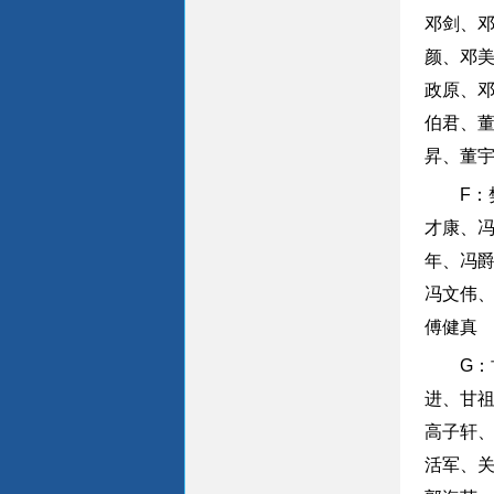
邓剑、
颜、邓
政原、
伯君、
昇、董
F
才康、
年、冯
冯文伟
傅健真
G
进、甘
高子轩
活军、