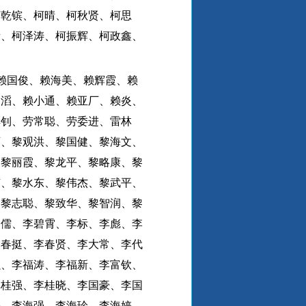
柯乾镔、柯晴、柯秋贤、柯思
青、柯泽涛、柯振辉、柯政鑫、
赖国俊、赖海美、赖辉霞、赖
文滔、赖小通、赖亚厂、赖炎、
彬钊、劳常聪、劳委进、雷林
师、黎观洪、黎国健、黎海文、
、黎丽霞、黎龙平、黎略康、黎
甫、黎水东、黎伟杰、黎武平、
、黎志聪、黎致华、黎智润、黎
柏儒、李碧霄、李标、李彪、李
李春挺、李春贤、李大常、李代
强、李福涛、李福新、李富钦、
李桂强、李桂晓、李国豪、李国
海、李海强、李海珍、李海婷、