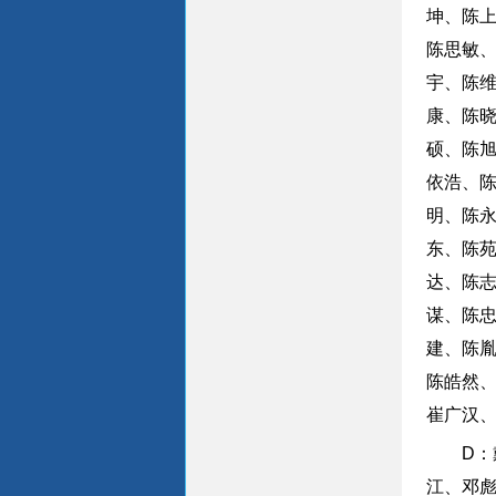
坤、陈
陈思敏
宇、陈
康、陈
硕、陈
依浩、
明、陈
东、陈
达、陈
谋、陈
建、陈
陈皓然
崔广汉
D
江、邓