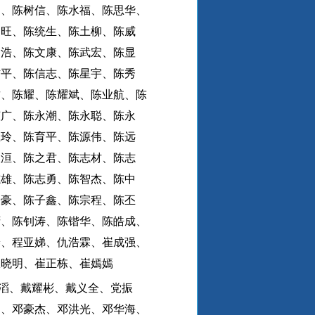
健、陈树信、陈水福、陈思华、
廷旺、陈统生、陈土柳、陈威
文浩、陈文康、陈武宏、陈显
信平、陈信志、陈星宇、陈秀
君、陈耀、陈耀斌、陈业航、陈
莹广、陈永潮、陈永聪、陈永
玉玲、陈育平、陈源伟、陈远
振洹、陈之君、陈志材、陈志
志雄、陈志勇、陈智杰、陈中
子豪、陈子鑫、陈宗程、陈丕
锜、陈钊涛、陈锴华、陈皓成、
养、程亚娣、仇浩霖、崔成强、
崔晓明、崔正栋、崔嫣嫣
滔、戴耀彬、戴义全、党振
富、邓豪杰、邓洪光、邓华海、