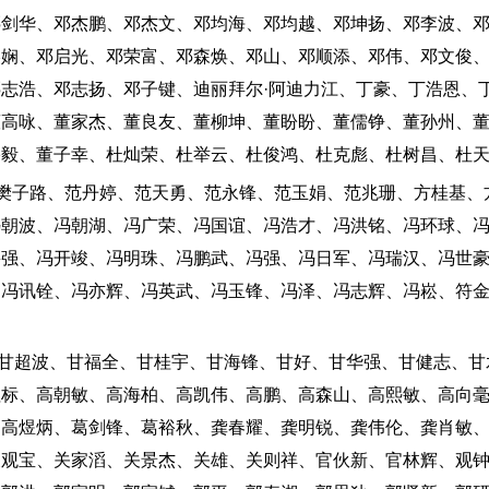
邓剑华、邓杰鹏、邓杰文、邓均海、邓均越、邓坤扬、邓李波、
美娴、邓启光、邓荣富、邓森焕、邓山、邓顺添、邓伟、邓文俊
邓志浩、邓志扬、邓子键、迪丽拜尔·阿迪力江、丁豪、丁浩恩、
董高咏、董家杰、董良友、董柳坤、董盼盼、董儒铮、董孙州、
宇毅、董子幸、杜灿荣、杜举云、杜俊鸿、杜克彪、杜树昌、杜
：樊子路、范丹婷、范天勇、范永锋、范玉娟、范兆珊、方桂基、
冯朝波、冯朝湖、冯广荣、冯国谊、冯浩才、冯洪铭、冯环球、
爵强、冯开竣、冯明珠、冯鹏武、冯强、冯日军、冯瑞汉、冯世
、冯讯铨、冯亦辉、冯英武、冯玉锋、冯泽、冯志辉、冯崧、符
：甘超波、甘福全、甘桂宇、甘海锋、甘好、甘华强、甘健志、甘
祖标、高朝敏、高海柏、高凯伟、高鹏、高森山、高熙敏、高向
、高煜炳、葛剑锋、葛裕秋、龚春耀、龚明锐、龚伟伦、龚肖敏
关观宝、关家滔、关景杰、关雄、关则祥、官伙新、官林辉、观