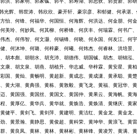
、郭洪、郭家明、郭家铖、郭平、郭寿湖、郭思狄、郭贤新、郭
：韩光辉、韩世涛、韩欣欣、豪开轩、豪宗彦、和郁健、何承湛、
何方怡、何锋、何福华、何国恒、何海辉、何洪达、何金朋、何
、何美玲、何妙凤、何其柳、何桥锋、何庆丰、何瑞霖、何书广
何伟杰、何伟智、何文灏、何锡锋、何晓、何永国、何友江、何
运健、何沐坤、何璐、何梓豪、何曦、何炜杰、何睿林、洪培景
秋、胡本彪、胡朝水、胡充沛、胡德伟、胡国铖、胡杰、胡锦泓
胡文康、胡文泉、胡燕、胡植升、华志威、华梓霖、黄安星、黄
黄彩国、黄灿、黄畅明、黄超新、黄成志、黄成潇、黄承聪、黄
聪、黄大湖、黄典强、黄栋、黄敦毅、黄飞龙、黄福、黄冠华、
国迈、黄国强、黄国丝、黄国文、黄国仲、黄果云、黄海帆、黄
鸿程、黄厚亿、黄华兵、黄华就、黄焕浩、黄焕清、黄继庆、黄
、黄健平、黄剑飞、黄剑萍、黄建明、黄洁红、黄金龙、黄金龙
黄劲、黄景瀚、黄静思、黄俊超、黄科荣、黄坤华、黄浪飞、黄
连群、黄良凤、黄林、黄林、黄林彬、黄林锋、黄凌芳、黄满、