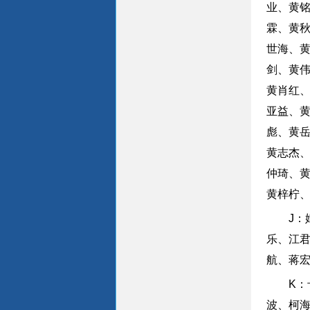
业、黄
霖、黄
世海、
剑、黄
黄肖红
亚益、
彪、黄
黄志杰
仲琦、
黄梓柠
J
乐、江
航、蒋
K
波、柯