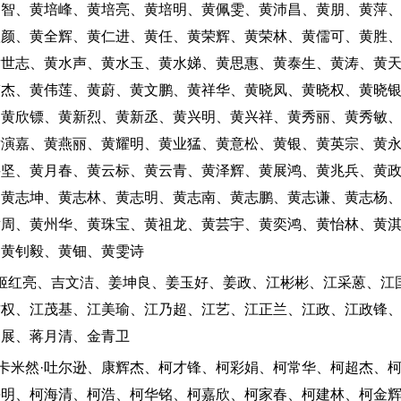
铭智、黄培峰、黄培亮、黄培明、黄佩雯、黄沛昌、黄朋、黄萍
秋颜、黄全辉、黄仁进、黄任、黄荣辉、黄荣林、黄儒可、黄胜
黄世志、黄水声、黄水玉、黄水娣、黄思惠、黄泰生、黄涛、黄
伟杰、黄伟莲、黄蔚、黄文鹏、黄祥华、黄晓凤、黄晓权、黄晓
、黄欣镖、黄新烈、黄新丞、黄兴明、黄兴祥、黄秀丽、黄秀敏
黄演嘉、黄燕丽、黄耀明、黄业猛、黄意松、黄银、黄英宗、黄
岳坚、黄月春、黄云标、黄云青、黄泽辉、黄展鸿、黄兆兵、黄
、黄志坤、黄志林、黄志明、黄志南、黄志鹏、黄志谦、黄志杨
黄周、黄州华、黄珠宝、黄祖龙、黄芸宇、黄奕鸿、黄怡林、黄
、黄钊毅、黄钿、黄雯诗
：姬红亮、吉文洁、姜坤良、姜玉好、姜政、江彬彬、江采蒽、江
君权、江茂基、江美瑜、江乃超、江艺、江正兰、江政、江政锋
宏展、蒋月清、金青卫
：卡米然·吐尔逊、康辉杰、柯才锋、柯彩娟、柯常华、柯超杰、
海明、柯海清、柯浩、柯华铭、柯嘉欣、柯家春、柯建林、柯金