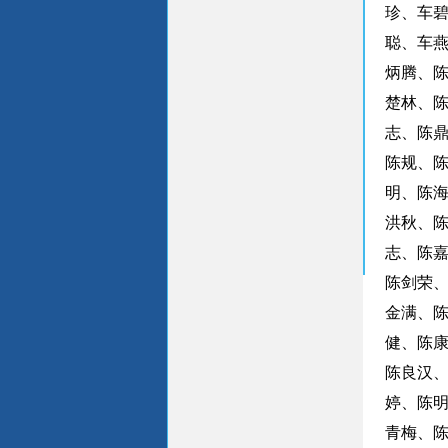
珍、车
聪、车
炳腾、
楚林、
志、陈
陈规、
明、陈
洪秋、
志、陈
陈剑荣
金满、
健、陈
陈良汉
婷、陈
青梅、