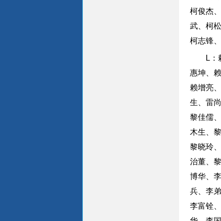
柯俊杰
武、柯
柯志锋
L
惠坤、
赖增亮
生、雷
黎佳儒
木生、
黎晓玲
治董、
博华、
兵、李
李富铨
华、李