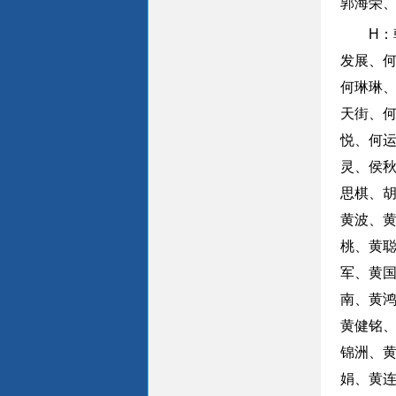
郭海荣
H
发展、
何琳琳
天街、
悦、何
灵、侯
思棋、
黄波、
桃、黄
军、黄
南、黄
黄健铭
锦洲、
娟、黄