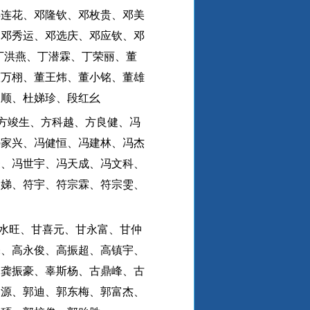
邓连花、邓隆钦、邓枚贵、邓美
、邓秀运、邓选庆、邓应钦、邓
丁洪燕、丁潜霖、丁荣丽、董
董万栩、董王炜、董小铭、董雄
天顺、杜娣珍、段红幺
方竣生、方科越、方良健、冯
冯家兴、冯健恒、冯建林、冯杰
豪、冯世宇、冯天成、冯文科、
金娣、符宇、符宗霖、符宗雯、
水旺、甘喜元、甘永富、甘仲
毫、高永俊、高振超、高镇宇、
、龚振豪、辜斯杨、古鼎峰、古
钟源、郭迪、郭东梅、郭富杰、