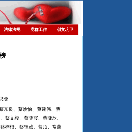
法律法规
党群工作
创文巩卫
雄榜
思晓
蔡东良、蔡焕怡、蔡建伟、蔡
达、蔡文毅、蔡晓霞、蔡晓欣、
、蔡梓楷、蔡铨葳、曹顶、常燕