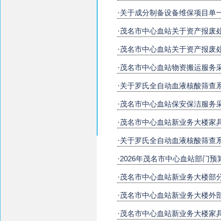
·
关于成分制备设备维保项目单
·
茂名市中心血站关于资产报废
·
茂名市中心血站关于资产报废
·
茂名市中心血站物资搬运服务
·
关于罗氏全自动血液核酸筛查
·
茂名市中心血站保安保洁服务
·
茂名市中心血站新业务大楼家
·
关于罗氏全自动血液核酸筛查
·
2026年茂名市中心血站部门预
·
茂名市中心血站新业务大楼部
·
茂名市中心血站新业务大楼外
·
茂名市中心血站新业务大楼家